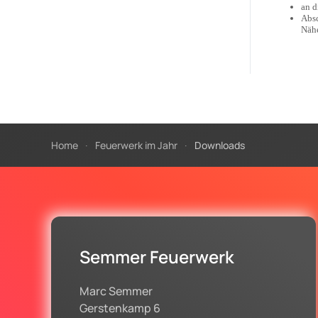
an d
Absc
Nähe
Home
Feuerwerk im Jahr
Downloads
Semmer Feuerwerk
Marc Semmer
Gerstenkamp 6