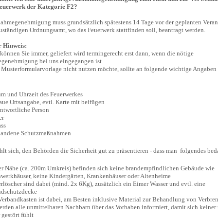
feuerwerk der Kategorie F2?
ahmegenehmigung muss grundsätzlich spätestens 14 Tage vor der geplanten Veran
uständigen Ordnungsamt, wo das Feuerwerk stattfinden soll, beantragt werden.
r Hinweis:
 können Sie immer, geliefert wird termingerecht erst dann, wenn die nötige
genehmigung bei uns eingegangen ist.
 Musterformularvorlage nicht nutzen möchte, sollte an folgende wichtige Angaben
m und Uhrzeit des Feuerwerkes
ue Ortsangabe, evtl. Karte mit beifügen
ntwortliche Person
er
ss
handene Schutzmaßnahmen
hlt sich, den Behörden die Sicherheit gut zu präsentieren - dass man folgendes bed
er Nähe (ca. 200m Umkreis) befinden sich keine brandempfindlichen Gebäude wie
werkhäuser, keine Kindergärten, Krankenhäuser oder Altenheime
rlöscher sind dabei (mind. 2x 6Kg), zusätzlich ein Eimer Wasser und evtl. eine
ndschutzdecke
Verbandkasten ist dabei, am Besten inklusive Material zur Behandlung von Verbr
erden alle unmittelbaren Nachbarn über das Vorhaben informiert, damit sich keiner
 gestört fühlt