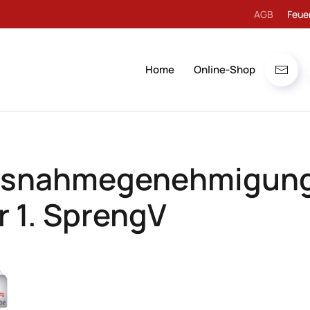
AGB
Feue
Home
Online-Shop
snahmegenehmigung n
r 1. SprengV