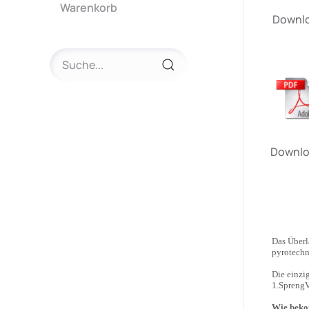
Warenkorb
Downlo
Downloa
Das Überl
pyrotechni
Die einzi
1.SprengV
Wie beko