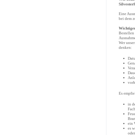
Silvester
Eine Ausn
bei dem z
Wichtige
Bestellen
Ausnahme
Wer unser
denken:
Datu
Gena
Vera
Dau
Anla
vor
Es empfie
in d
Fach
Feue
Bra
ein 
es w
oder