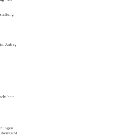
staltung
 im Antrag
acht hat:
ennungen
 überrascht