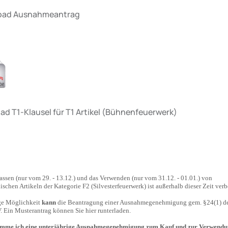
ad Ausnahmeantrag
d T1-Klausel für T1 Artikel (Bühnenfeuerwerk)
assen (nur vom 29. - 13.12.) und das Verwenden (nur vom 31.12. - 01.01.) von
schen Artikeln der Kategorie F2 (Silvesterfeuerwerk) ist außerhalb dieser Zeit ver
ge Möglichkeit
kann
die Beantragung einer Ausnahmegenehmigung gem. §24(1) d
. Ein Musterantrag können Sie hier runterladen.
mme ich eine
unterjährige
Ausnahmegenehmigung zum Kauf und zur Verwendu