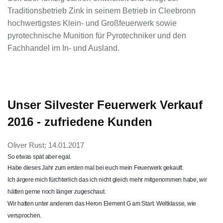
Traditionsbetrieb Zink in seinem Betrieb in Cleebronn
hochwertigstes Klein- und Großfeuerwerk sowie
pyrotechnische Munition für Pyrotechniker und den
Fachhandel im In- und Ausland.
Unser Silvester Feuerwerk Verkauf
2016 - zufriedene Kunden
Oliver Rust; 14.01.2017
So etwas spät aber egal.
Habe dieses Jahr zum ersten mal bei euch mein Feuerwerk gekauft.
Ich ärgere mich fürchterli
ch das ich nicht gleich mehr mitgenomme
n hab
e, wir
hätten gerne noch länger zugeschaut
.
Wir hatten unter anderem das Heron Element G am Start. Weltklasse
, wie
versproche
n.