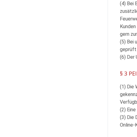
(4) Bei
zusätzl
Feuerwe
Kunden
gern zu
(5) Bei
geprüft
(6) Der
§ 3 P
(1) Die
gekennz
Verfügba
(2) Ein
(3) Die
Online-K