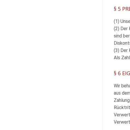
§ 5 P
(1) Uns
(2) Der
sind be
Diskont
(3) Der 
Als Zah
§ 6 E
Wir beh
aus dem
Zahlung
Rücktri
Verwert
Verwert