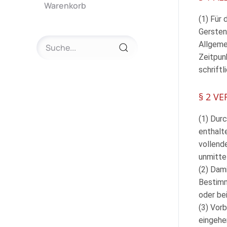
Warenkorb
(1) Für
Gersten
Allgeme
Zeitpun
schriftl
§ 2 V
(1) Dur
enthalte
vollend
unmitte
(2) Dam
Bestimm
oder be
(3) Vor
eingehe