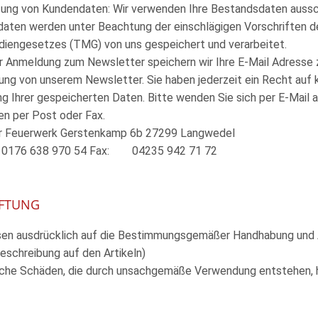
zung von Kundendaten: Wir verwenden Ihre Bestandsdaten ausschl
aten werden unter Beachtung der einschlägigen Vorschriften
iengesetzes (TMG) von uns gespeichert und verarbeitet.
er Anmeldung zum Newsletter speichern wir Ihre E-Mail Adress
ng von unserem Newsletter. Sie haben jederzeit ein Recht auf k
g Ihrer gespeicherten Daten. Bitte wenden Sie sich per E-Mail 
en per Post oder Fax.
 Feuerwerk Gerstenkamp 6b 27299 Langwedel
 0176 638 970 54 Fax: 04235 942 71 72
AFTUNG
sen ausdrücklich auf die Bestimmungsgemäßer Handhabung und An
Beschreibung auf den Artikeln)
liche Schäden, die durch unsachgemäße Verwendung entstehen, h