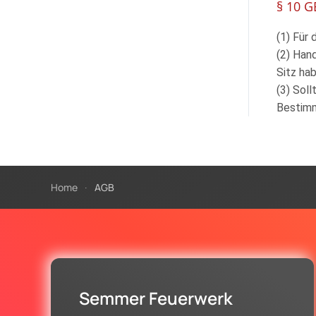
§ 10 
(1) Für
(2) Han
Sitz hab
(3) Sol
Bestimm
Home
AGB
Semmer Feuerwerk