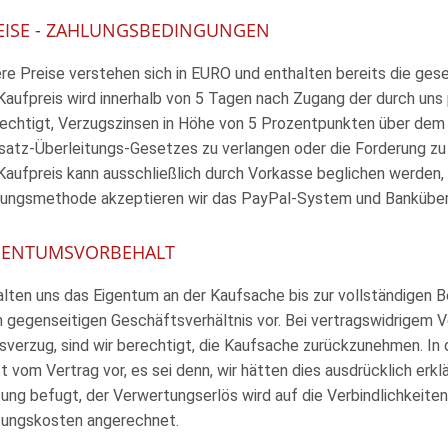
REISE - ZAHLUNGSBEDINGUNGEN
ere Preise verstehen sich in EURO und enthalten bereits die ges
 Kaufpreis wird innerhalb von 5 Tagen nach Zugang der durch uns 
rechtigt, Verzugszinsen in Höhe von 5 Prozentpunkten über dem 
satz-Überleitungs-Gesetzes zu verlangen oder die Forderung zu
Kaufpreis kann ausschließlich durch Vorkasse beglichen werden, s
lungsmethode akzeptieren wir das PayPal-System und Bankübe
IGENTUMSVORBEHALT
alten uns das Eigentum an der Kaufsache bis zur vollständigen B
 gegenseitigen Geschäftsverhältnis vor. Bei vertragswidrigem V
sverzug, sind wir berechtigt, die Kaufsache zurückzunehmen. In
tt vom Vertrag vor, es sei denn, wir hätten dies ausdrücklich er
ung befugt, der Verwertungserlös wird auf die Verbindlichkeit
ungskosten angerechnet.