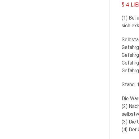
§ 4 L
(1) Bei
sich exk
Selbsta
Gefahrg
Gefahrg
Gefahrg
Gefahrg
Stand: 
Die War
(2) Nac
selbstv
(3) Die 
(4) Der