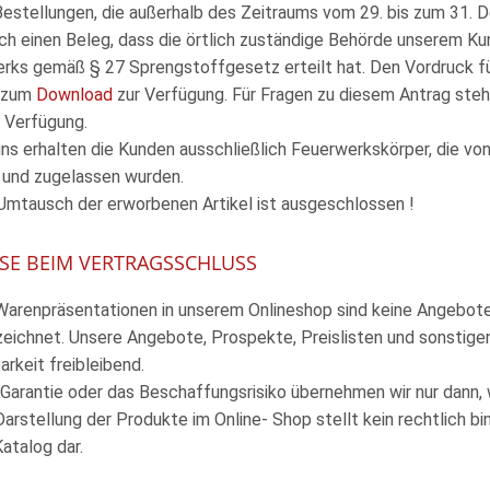
 Bestellungen, die außerhalb des Zeitraums vom 29. bis zum 31.
ich einen Beleg, dass die örtlich zuständige Behörde unserem 
rks gemäß § 27 Sprengstoffgesetz erteilt hat. Den Vordruck fü
 zum
Download
zur Verfügung. Für Fragen zu diesem Antrag steh
r Verfügung.
 uns erhalten die Kunden ausschließlich Feuerwerkskörper, die v
 und zugelassen wurden.
 Umtausch der erworbenen Artikel ist ausgeschlossen !
EISE BEIM VERTRAGSSCHLUSS
 Warenpräsentationen in unserem Onlineshop sind keine Angebote, 
eichnet. Unsere Angebote, Prospekte, Preislisten und sonstigen
rkeit freibleibend.
e Garantie oder das Beschaffungsrisiko übernehmen wir nur dann,
 Darstellung der Produkte im Online- Shop stellt kein rechtlich 
atalog dar.