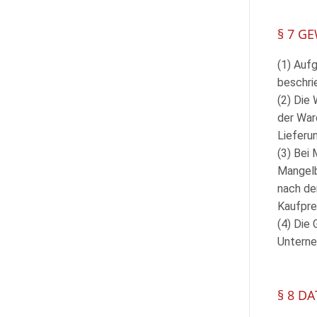
§ 7 G
(1) Aufg
beschri
(2) Die
der Ware
Lieferu
(3) Bei
Mangelb
nach de
Kaufpre
(4) Die
Unterne
§ 8 D