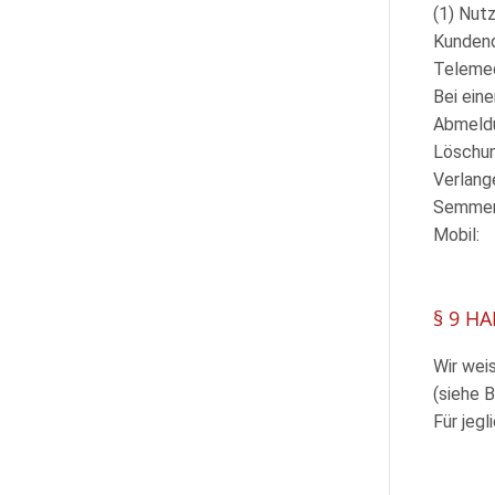
(1) Nut
Kundend
Telemed
Bei ein
Abmeldu
Löschun
Verlang
Semmer
Mobil:
§ 9 H
Wir wei
(siehe 
Für jeg